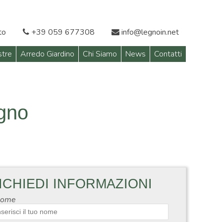
to
+39 059 677308
info@legnoin.net
stre
Arredo Giardino
Chi Siamo
News
Contatti
egno
ICHIEDI INFORMAZIONI
ome