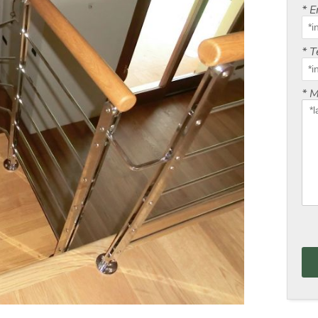
*
E
*
T
*
M