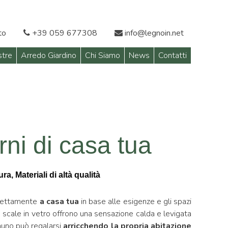
to
+39 059 677308
info@legnoin.net
stre
Arredo Giardino
Chi Siamo
News
Contatti
erni di casa tua
a, Materiali di altà qualità
irettamente
a casa tua
in base alle esigenze e gli spazi
 scale in vetro offrono una sensazione calda e levigata
nuno può regalarsi
arricchendo la propria abitazione