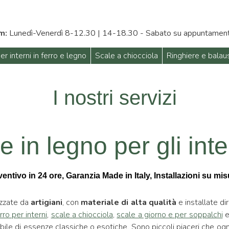
m:
Lunedì-Venerdì 8-12.30 | 14-18.30 - Sabato su appuntamen
er interni in ferro e legno
Scale a chiocciola
Ringhiere e balau
I nostri servizi
e in legno per gli int
ntivo in 24 ore, Garanzia Made in Italy, Installazioni su misur
izzate da
artigiani
, con
materiale di alta qualità
e installate d
rro per interni
,
scale a chiocciola
,
scale a giorno e per soppalchi
e
tibile di essenze classiche o esotiche. Sono piccoli piaceri che og