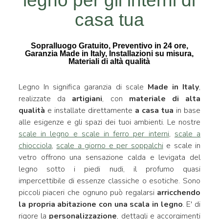
legno per gli interni di
casa tua
Sopralluogo Gratuito, Preventivo in 24 ore,
Garanzia Made in Italy, Installazioni su misura,
Materiali di altà qualità
Legno In significa garanzia di scale
Made in Italy
,
realizzate da
artigiani
, con
materiale di alta
qualità
e installate direttamente
a casa tua
in base
alle esigenze e gli spazi dei tuoi ambienti. Le nostre
scale in legno e scale in ferro per interni
,
scale a
chiocciola
,
scale a giorno e per soppalchi
e scale in
vetro offrono una sensazione calda e levigata del
legno sotto i piedi nudi, il profumo quasi
impercettibile di essenze classiche o esotiche. Sono
piccoli piaceri che ognuno può regalarsi
arricchendo
la propria abitazione con una scala in legno
. E' di
rigore la
personalizzazione
, dettagli e accorgimenti