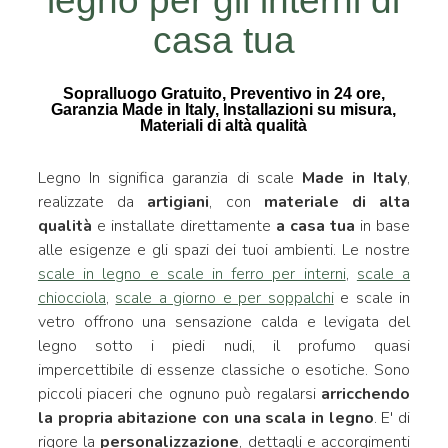
legno per gli interni di
casa tua
Sopralluogo Gratuito, Preventivo in 24 ore,
Garanzia Made in Italy, Installazioni su misura,
Materiali di altà qualità
Legno In significa garanzia di scale
Made in Italy
,
realizzate da
artigiani
, con
materiale di alta
qualità
e installate direttamente
a casa tua
in base
alle esigenze e gli spazi dei tuoi ambienti. Le nostre
scale in legno e scale in ferro per interni
,
scale a
chiocciola
,
scale a giorno e per soppalchi
e scale in
vetro offrono una sensazione calda e levigata del
legno sotto i piedi nudi, il profumo quasi
impercettibile di essenze classiche o esotiche. Sono
piccoli piaceri che ognuno può regalarsi
arricchendo
la propria abitazione con una scala in legno
. E' di
rigore la
personalizzazione
, dettagli e accorgimenti