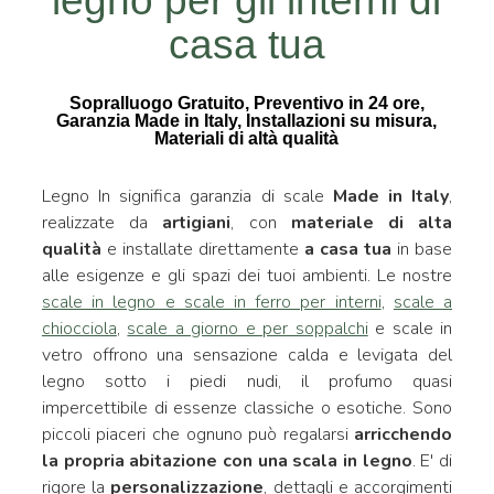
legno per gli interni di
casa tua
Sopralluogo Gratuito, Preventivo in 24 ore,
Garanzia Made in Italy, Installazioni su misura,
Materiali di altà qualità
Legno In significa garanzia di scale
Made in Italy
,
realizzate da
artigiani
, con
materiale di alta
qualità
e installate direttamente
a casa tua
in base
alle esigenze e gli spazi dei tuoi ambienti. Le nostre
scale in legno e scale in ferro per interni
,
scale a
chiocciola
,
scale a giorno e per soppalchi
e scale in
vetro offrono una sensazione calda e levigata del
legno sotto i piedi nudi, il profumo quasi
impercettibile di essenze classiche o esotiche. Sono
piccoli piaceri che ognuno può regalarsi
arricchendo
la propria abitazione con una scala in legno
. E' di
rigore la
personalizzazione
, dettagli e accorgimenti