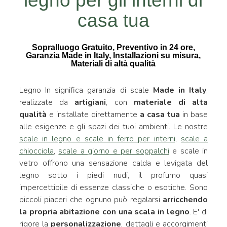
legno per gli interni di
casa tua
Sopralluogo Gratuito, Preventivo in 24 ore,
Garanzia Made in Italy, Installazioni su misura,
Materiali di altà qualità
Legno In significa garanzia di scale
Made in Italy
,
realizzate da
artigiani
, con
materiale di alta
qualità
e installate direttamente
a casa tua
in base
alle esigenze e gli spazi dei tuoi ambienti. Le nostre
scale in legno e scale in ferro per interni
,
scale a
chiocciola
,
scale a giorno e per soppalchi
e scale in
vetro offrono una sensazione calda e levigata del
legno sotto i piedi nudi, il profumo quasi
impercettibile di essenze classiche o esotiche. Sono
piccoli piaceri che ognuno può regalarsi
arricchendo
la propria abitazione con una scala in legno
. E' di
rigore la
personalizzazione
, dettagli e accorgimenti