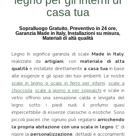
legno per gli interni di
casa tua
Sopralluogo Gratuito, Preventivo in 24 ore,
Garanzia Made in Italy, Installazioni su misura,
Materiali di altà qualità
Legno In significa garanzia di scale
Made in Italy
,
realizzate da
artigiani
, con
materiale di alta
qualità
e installate direttamente
a casa tua
in base
alle esigenze e gli spazi dei tuoi ambienti. Le nostre
scale in legno e scale in ferro per interni
,
scale a
chiocciola
,
scale a giorno e per soppalchi
e scale in
vetro offrono una sensazione calda e levigata del
legno sotto i piedi nudi, il profumo quasi
impercettibile di essenze classiche o esotiche. Sono
piccoli piaceri che ognuno può regalarsi
arricchendo
la propria abitazione con una scala in legno
. E' di
rigore la
personalizzazione
, dettagli e accorgimenti