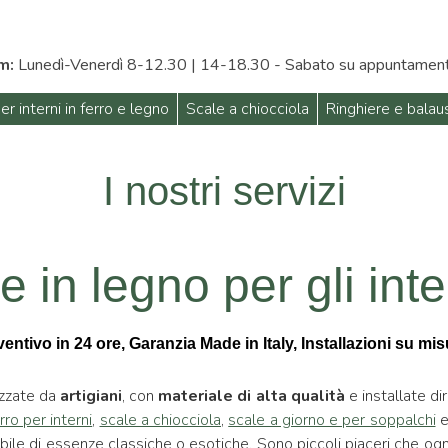
m:
Lunedì-Venerdì 8-12.30 | 14-18.30 - Sabato su appuntamen
er interni in ferro e legno
Scale a chiocciola
Ringhiere e balau
I nostri servizi
e in legno per gli int
ntivo in 24 ore, Garanzia Made in Italy, Installazioni su misur
izzate da
artigiani
, con
materiale di alta qualità
e installate d
rro per interni
,
scale a chiocciola
,
scale a giorno e per soppalchi
e
tibile di essenze classiche o esotiche. Sono piccoli piaceri che og