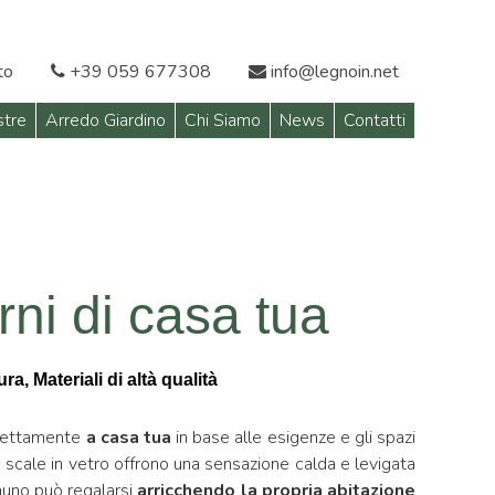
to
+39 059 677308
info@legnoin.net
stre
Arredo Giardino
Chi Siamo
News
Contatti
erni di casa tua
a, Materiali di altà qualità
irettamente
a casa tua
in base alle esigenze e gli spazi
 scale in vetro offrono una sensazione calda e levigata
nuno può regalarsi
arricchendo la propria abitazione