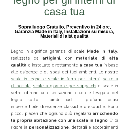
legno per gli interni di
casa tua
Sopralluogo Gratuito, Preventivo in 24 ore,
Garanzia Made in Italy, Installazioni su misura,
Materiali di altà qualità
Legno In significa garanzia di scale
Made in Italy
,
realizzate da
artigiani
, con
materiale di alta
qualità
e installate direttamente
a casa tua
in base
alle esigenze e gli spazi dei tuoi ambienti. Le nostre
scale in legno e scale in ferro per interni
,
scale a
chiocciola
,
scale a giorno e per soppalchi
e scale in
vetro offrono una sensazione calda e levigata del
legno sotto i piedi nudi, il profumo quasi
impercettibile di essenze classiche o esotiche. Sono
piccoli piaceri che ognuno può regalarsi
arricchendo
la propria abitazione con una scala in legno
. E' di
rigore la
personalizzazione
, dettagli e accorgimenti