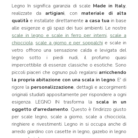
Legno In significa garanzia di scale
Made in Italy
,
realizzate da
artigiani
, con
materiale di alta
qualità
e installate direttamente
a casa tua
in base
alle esigenze e gli spazi dei tuoi ambienti. Le nostre
scale in legno e scale in ferro per interni
,
scale a
chiocciola
,
scale a giorno e per soppalchi
e scale in
vetro offrono una sensazione calda e levigata del
legno sotto i piedi nudi, il profumo quasi
impercettibile di essenze classiche o esotiche. Sono
piccoli piaceri che ognuno può regalarsi
arricchendo
la propria abitazione con una scala in legno
. E' di
rigore la
personalizzazione
, dettagli e accorgimenti
originali studiati appositamente per rispondere a ogni
esigenza. LEGNO IN trasforma la
scala in un
oggetto d'arredamento
. Questo è l'indirizzo giusto
per scale legno, scale a giorno, scale a chiocciola,
ringhiere e rivestimenti. Legno in si occupa anche di
arredo giardino con casette in legno, gazebo in legno