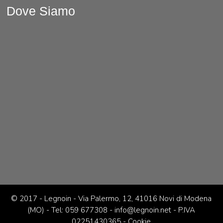
Dove Siamo
© 2017 - Legnoin - Via Palermo, 12, 41016 Novi di Modena
(MO) -
Tel: 059 677308
-
info@legnoin.net
- P.IVA
02251430365 -
Cookie