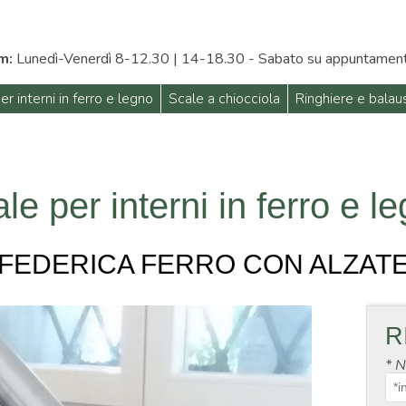
m:
Lunedì-Venerdì 8-12.30 | 14-18.30 - Sabato su appuntamen
er interni in ferro e legno
Scale a chiocciola
Ringhiere e balau
le per interni in ferro e l
FEDERICA FERRO CON ALZAT
R
*
N