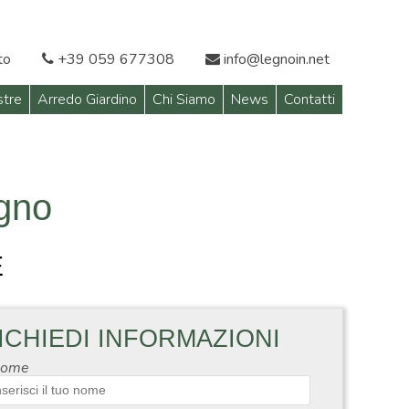
to
+39 059 677308
info@legnoin.net
stre
Arredo Giardino
Chi Siamo
News
Contatti
egno
E
ICHIEDI INFORMAZIONI
ome