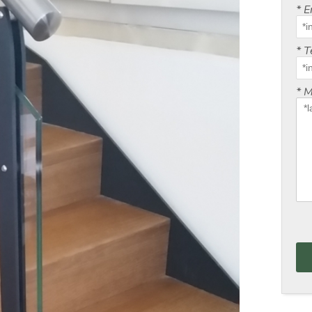
*
E
*
T
*
M