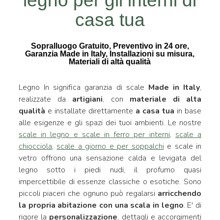
legno per gli interni di
casa tua
Sopralluogo Gratuito, Preventivo in 24 ore,
Garanzia Made in Italy, Installazioni su misura,
Materiali di altà qualità
Legno In significa garanzia di scale
Made in Italy
,
realizzate da
artigiani
, con
materiale di alta
qualità
e installate direttamente
a casa tua
in base
alle esigenze e gli spazi dei tuoi ambienti. Le nostre
scale in legno e scale in ferro per interni
,
scale a
chiocciola
,
scale a giorno e per soppalchi
e scale in
vetro offrono una sensazione calda e levigata del
legno sotto i piedi nudi, il profumo quasi
impercettibile di essenze classiche o esotiche. Sono
piccoli piaceri che ognuno può regalarsi
arricchendo
la propria abitazione con una scala in legno
. E' di
rigore la
personalizzazione
, dettagli e accorgimenti