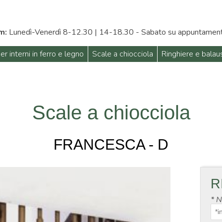
m:
Lunedì-Venerdì 8-12.30 | 14-18.30 - Sabato su appuntamen
er interni in ferro e legno
Scale a chiocciola
Ringhiere e balau
Scale a chiocciola
FRANCESCA - D
R
*
N