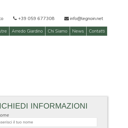
to
+39 059 677308
info@legnoin.net
stre
Arredo Giardino
Chi Siamo
News
Contatti
ICHIEDI INFORMAZIONI
ome