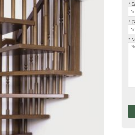
*
E
*
T
*
M