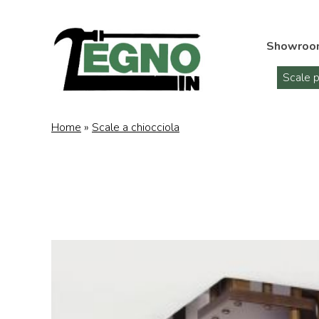
Showroo
Scale p
Home
»
Scale a chiocciola