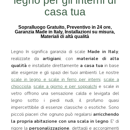
legno per gli interni di
casa tua
Sopralluogo Gratuito, Preventivo in 24 ore,
Garanzia Made in Italy, Installazioni su misura,
Materiali di altà qualità
Legno In significa garanzia di scale
Made in Italy
,
realizzate da
artigiani
, con
materiale di alta
qualità
e installate direttamente
a casa tua
in base
alle esigenze e gli spazi dei tuoi ambienti. Le nostre
scale in legno e scale in ferro per interni
,
scale a
chiocciola
,
scale a giorno e per soppalchi
e scale in
vetro offrono una sensazione calda e levigata del
legno sotto i piedi nudi, il profumo quasi
impercettibile di essenze classiche o esotiche. Sono
piccoli piaceri che ognuno può regalarsi
arricchendo
la propria abitazione con una scala in legno
. E' di
rigore la
personalizzazione
, dettagli e accorgimenti