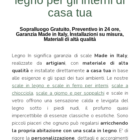
legno per gli interni di
casa tua
Sopralluogo Gratuito, Preventivo in 24 ore,
Garanzia Made in Italy, Installazioni su misura,
Materiali di altà qualità
Legno In significa garanzia di scale
Made in Italy
,
realizzate da
artigiani
, con
materiale di alta
qualità
e installate direttamente
a casa tua
in base
alle esigenze e gli spazi dei tuoi ambienti. Le nostre
scale in legno e scale in ferro per interni
,
scale a
chiocciola
,
scale a giorno e per soppalchi
e scale in
vetro offrono una sensazione calda e levigata del
legno sotto i piedi nudi, il profumo quasi
impercettibile di essenze classiche o esotiche. Sono
piccoli piaceri che ognuno può regalarsi
arricchendo
la propria abitazione con una scala in legno
. E' di
rigore la
personalizzazione
, dettagli e accorgimenti