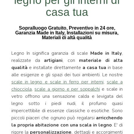
legno per gli interni di
casa tua
Sopralluogo Gratuito, Preventivo in 24 ore,
Garanzia Made in Italy, Installazioni su misura,
Materiali di altà qualità
Legno In significa garanzia di scale
Made in Italy
,
realizzate da
artigiani
, con
materiale di alta
qualità
e installate direttamente
a casa tua
in base
alle esigenze e gli spazi dei tuoi ambienti. Le nostre
scale in legno e scale in ferro per interni
,
scale a
chiocciola
,
scale a giorno e per soppalchi
e scale in
vetro offrono una sensazione calda e levigata del
legno sotto i piedi nudi, il profumo quasi
impercettibile di essenze classiche o esotiche. Sono
piccoli piaceri che ognuno può regalarsi
arricchendo
la propria abitazione con una scala in legno
. E' di
rigore la
personalizzazione
, dettagli e accorgimenti